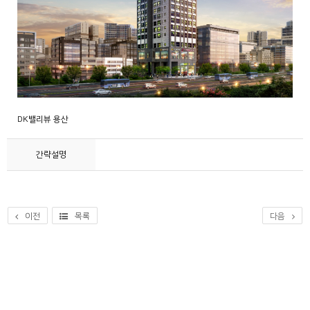
DK밸리뷰 용산
간략설명
이전
목록
다음