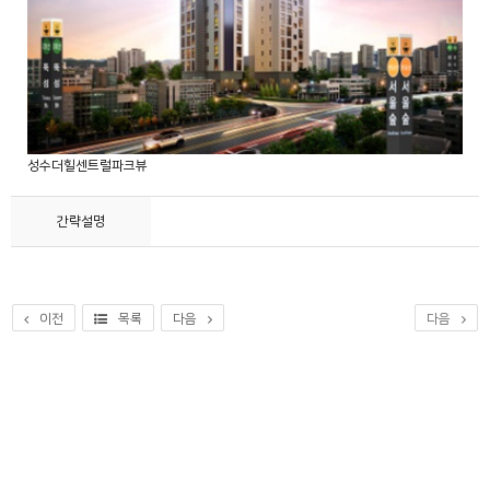
성수더힐센트럴파크뷰
간략설명
이전
목록
다음
다음