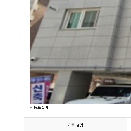
영등포밸류
간략설명