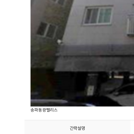
송파동광팰리스
간략설명