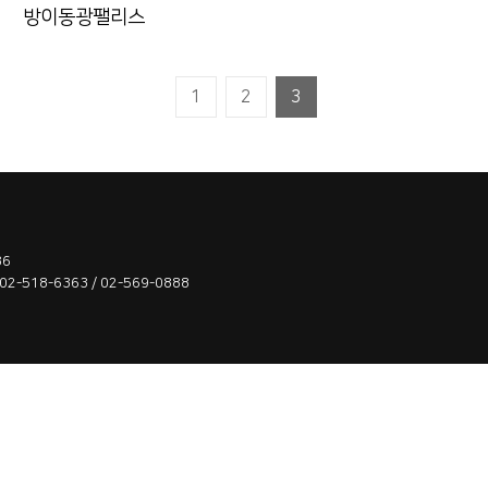
방이동광팰리스
1
2
3
86
518-6363 / 02-569-0888